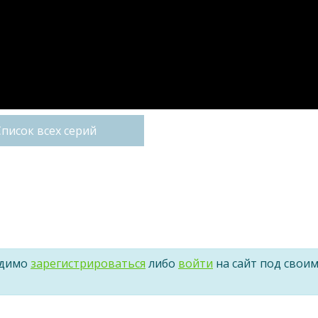
Список всех серий
одимо
зарегистрироваться
либо
войти
на сайт под свои