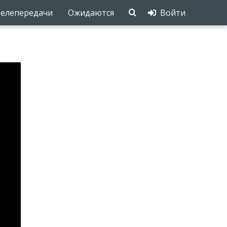
елепередачи
Ожидаются
Войти