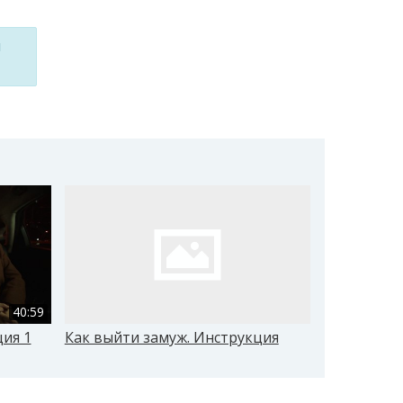
м
40:59
ия 1
Как выйти замуж. Инструкция
Как выйти 
сезон 1 се