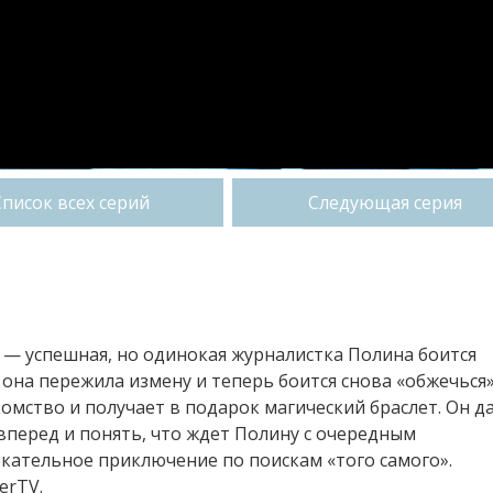
Список всех серий
Следующая серия
я — успешная, но одинокая журналистка Полина боится
на пережила измену и теперь боится снова «обжечься»
омство и получает в подарок магический браслет. Он д
вперед и понять, что ждет Полину с очередным
екательное приключение по поискам «того самого».
erTV.