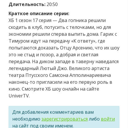
Длительность:
20:50
Краткое описание серии:
ХБ 1 сезон 17 серия — Два гопника решили
сходить в клуб, потусить с телочками, но для
экономии решили сперва выпить дома. Гарик с
Тимуром идут на передачу «К ответу», где
попытаются доказать Отцу Арсению, что их шоу
это не стыд и позор, а добрая и светлая
передача. На диком западе в таверну наведался
легендарный Лютый Джо. Великого артиста
театра Птусского Самсона Апполинариевича
наконец-то пригласили на его первую роль в
кино. Смотрите ХБ шоу онлайн на сайте
UniverTV.
Для добавления комментариев вам
необходимо
зарегистрироваться
либо
войти
на сайт под своим именем.