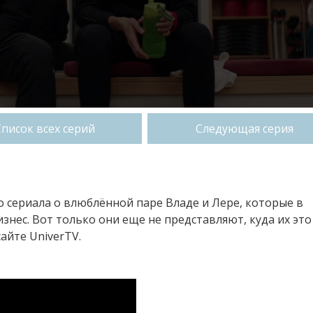
Список всех серий
Следующая серия
о сериала о влюблённой паре Владе и Лере, которые в
знес. Вот только они еще не представляют, куда их это
айте UniverTV.