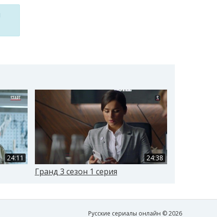
м
24:11
24:38
Гранд 3 сезон 1 серия
Гранд 3 се
Русские сериалы онлайн © 2026