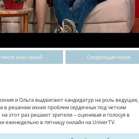
Список всех серий
Следующая серия
сения и Ольга выдвигают кандидатур на роль ведущих,
м в решении ихних проблем сердечных под четким
 на этот раз решают зрители – оценивая и голосуя в
 еженедельно в пятницу онлайн на UniverTV.