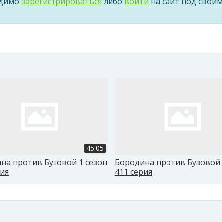
одимо
зарегистрироваться
либо
войти
на сайт под свои
45:05
на против Бузовой 1 сезон
Бородина против Бузовой 
рия
411 серия
м