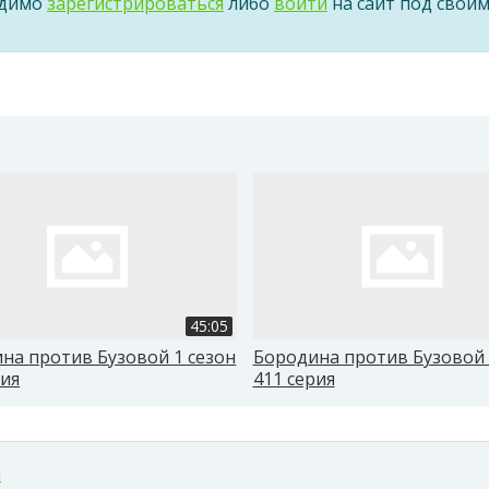
одимо
зарегистрироваться
либо
войти
на сайт под свои
45:05
на против Бузовой 1 сезон
Бородина против Бузовой 
рия
411 серия
м