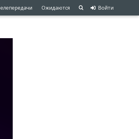
елепередачи
Ожидаются
Войти