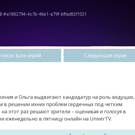
Список всех серий
Следующая серия
сения и Ольга выдвигают кандидатур на роль ведущих,
м в решении ихних проблем сердечных под четким
 на этот раз решают зрители – оценивая и голосуя в
 еженедельно в пятницу онлайн на UniverTV.