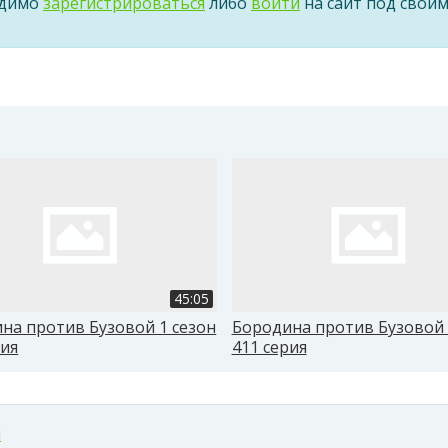
одимо
зарегистрироваться
либо
войти
на сайт под свои
45:05
на против Бузовой 1 сезон
Бородина против Бузовой 
рия
411 серия
м