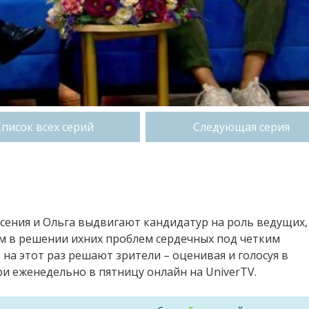
Список всех серий
Следующая серия
сения и Ольга выдвигают кандидатур на роль ведущих,
м в решении ихних проблем сердечных под четким
 на этот раз решают зрители – оценивая и голосуя в
 еженедельно в пятницу онлайн на UniverTV.