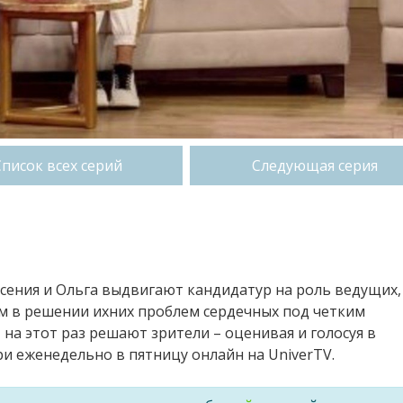
Список всех серий
Следующая серия
сения и Ольга выдвигают кандидатур на роль ведущих,
м в решении ихних проблем сердечных под четким
 на этот раз решают зрители – оценивая и голосуя в
 еженедельно в пятницу онлайн на UniverTV.