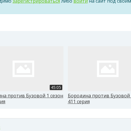
одимо
зарегистрироваться
либо
войти
на сайт под свои
45:05
на против Бузовой 1 сезон
Бородина против Бузовой 
рия
411 серия
м