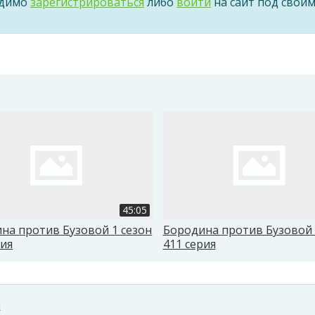
одимо
зарегистрироваться
либо
войти
на сайт под свои
45:05
на против Бузовой 1 сезон
Бородина против Бузовой 
рия
411 серия
м