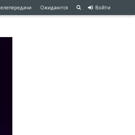
елепередачи
Ожидаются
Войти