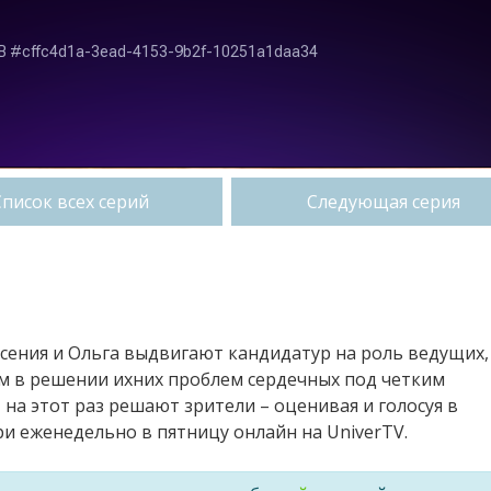
Список всех серий
Следующая серия
сения и Ольга выдвигают кандидатур на роль ведущих,
м в решении ихних проблем сердечных под четким
 на этот раз решают зрители – оценивая и голосуя в
 еженедельно в пятницу онлайн на UniverTV.