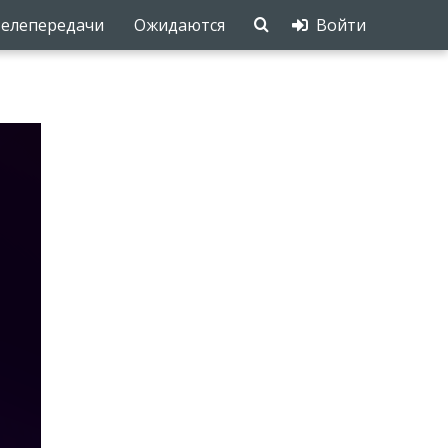
елепередачи
Ожидаются
Войти