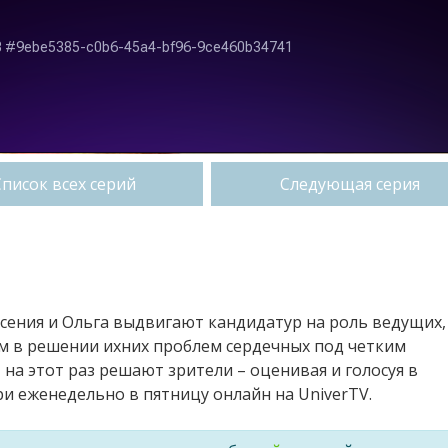
Список всех серий
Следующая серия
сения и Ольга выдвигают кандидатур на роль ведущих,
м в решении ихних проблем сердечных под четким
 на этот раз решают зрители – оценивая и голосуя в
 еженедельно в пятницу онлайн на UniverTV.