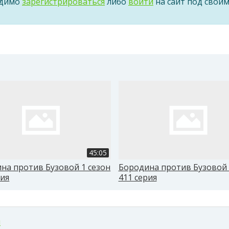
одимо
зарегистрироваться
либо
войти
на сайт под свои
45:05
на против Бузовой 1 сезон
Бородина против Бузовой 
рия
411 серия
м