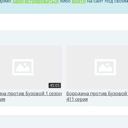
одимо
зарегистрироваться
либо
войти
на сайт под свои
45:05
на против Бузовой 1 сезон
Бородина против Бузовой 
рия
411 серия
м