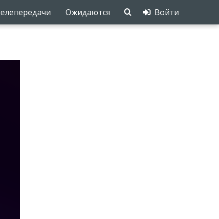
елепередачи
Ожидаются
Войти