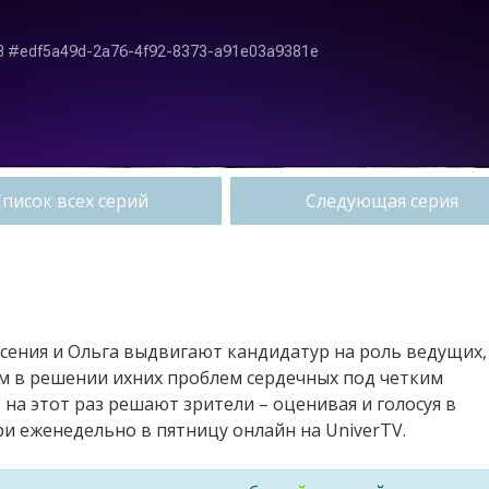
Список всех серий
Следующая серия
сения и Ольга выдвигают кандидатур на роль ведущих,
м в решении ихних проблем сердечных под четким
 на этот раз решают зрители – оценивая и голосуя в
 еженедельно в пятницу онлайн на UniverTV.