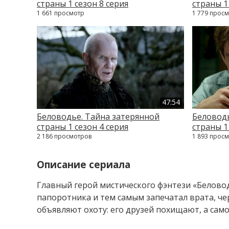
страны 1 сезон 8 серия
страны 1
1 661 просмотр
1 779 прос
47:54
Беловодье. Тайна затерянной
Беловодь
страны 1 сезон 4 серия
страны 1
2 186 просмотров
1 893 прос
Описание сериала
Главный герой мистического фэнтези «Беловод
папоротника и тем самым запечатал врата, че
объявляют охоту: его друзей похищают, а сам