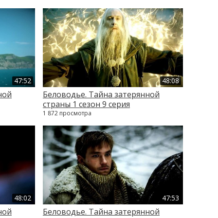
47:52
48:08
ной
Беловодье. Тайна затерянной
страны 1 сезон 9 серия
1 872 просмотра
48:02
47:53
ной
Беловодье. Тайна затерянной