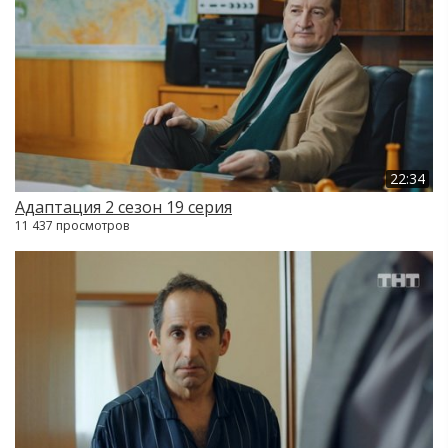
22:34
Адаптация 2 сезон 19 серия
11 437 просмотров