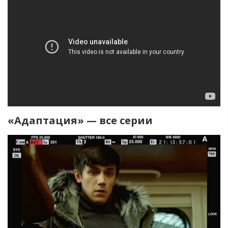
«Адаптация» — все серии