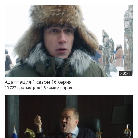
20:21
Адаптация 1 сезон 16 серия
15 727 просмотров | 3 комментария