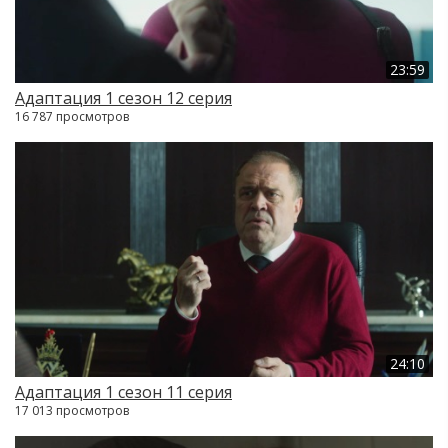
23:59
Адаптация 1 сезон 12 серия
16 787 просмотров
24:10
Адаптация 1 сезон 11 серия
17 013 просмотров