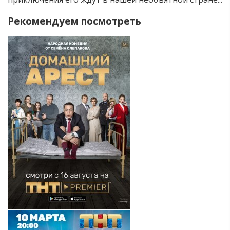
Рекомендуем посмотреть