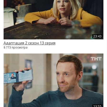
23:43
Адаптация 2 сезон 13 серия
8 773 просмотра
23:55