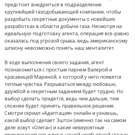
предстоит внедриться в подразделение
крупнейшей газодобывающей компании, чтобы
раздобыть секретные документы о новейших
разработках в области добычи газа. Несмотря на
идеальную подготовку агента, операция все-равно
оказалась под угрозой срыва, ведь американскому
шпиону невозможно понять наш менталитет.
В ходе выполнения своего задания, агент
познакомиться с простым парнем Валерой и
красавицей Мариной, к которой у него появятся
теплые чувства. Разрываться между любовью,
дружбой и секретным заданием будет трудно. Но
выбор сделать придется, ведь чем дальше, тем
сложнее будет принять правильное решение.
Смотри сериал «Адаптация» онлайн и узнаешь,
какой выбор сделает Эштон (именно так на самом
деле зовут «Олега») и какие невероятные
приключения его ждут в нашей необъятной стране...