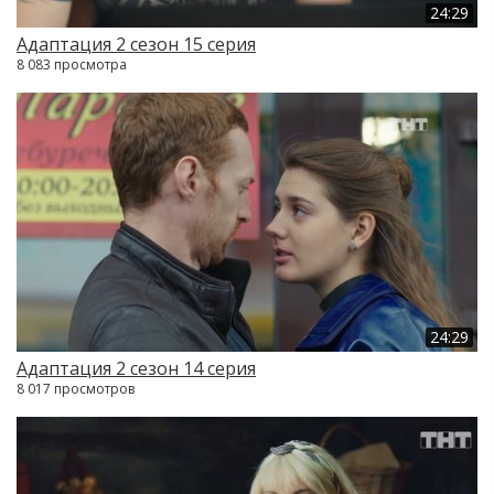
24:29
Адаптация 2 сезон 15 серия
8 083 просмотра
24:29
Адаптация 2 сезон 14 серия
8 017 просмотров