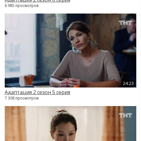
6 985 просмотров
24:23
Адаптация 2 сезон 5 серия
7 308 просмотров