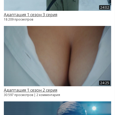
24:02
Адаптация 1 сезон 3 серия
18 209 просмотров
24:25
Адаптация 1 сезон 2 серия
30 597 просмотров | 2 комментария